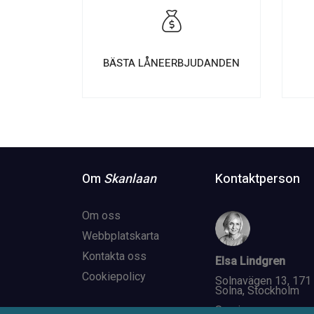
BÄSTA LÅNEERBJUDANDEN
Om
Skanlaan
Kontaktperson
Om oss
Webbplatskarta
Kontakta oss
Elsa Lindgren
Cookiepolicy
Solnavägen 13, 171
Solna, Stockholm
Sverige