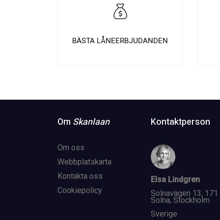
BÄSTA LÅNEERBJUDANDEN
Om
Skanlaan
Kontaktperson
Om oss
Webbplatskarta
Kontakta oss
Elsa Lindgren
Cookiepolicy
Solnavägen 13, 171
Solna, Stockholm
Sverige