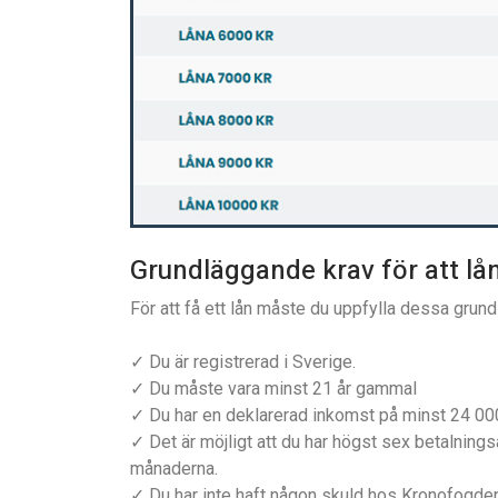
Grundläggande krav för att l
För att få ett lån måste du uppfylla dessa grun
✓ Du är registrerad i Sverige.
✓ Du måste vara minst 21 år gammal
✓ Du har en deklarerad inkomst på minst 24 000
✓ Det är möjligt att du har högst sex betalnin
månaderna.
✓ Du har inte haft någon skuld hos Kronofogden