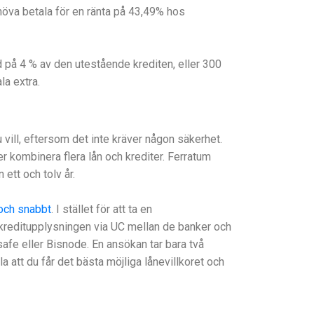
höva betala för en ränta på 43,49% hos
d på 4 % av den utestående krediten, eller 300
la extra.
 vill, eftersom det inte kräver någon säkerhet.
r kombinera flera lån och krediter. Ferratum
ett och tolv år.
 och snabbt
. I stället för att ta en
 kreditupplysningen via UC mellan de banker och
safe eller Bisnode. En ansökan tar bara två
la att du får det bästa möjliga lånevillkoret och