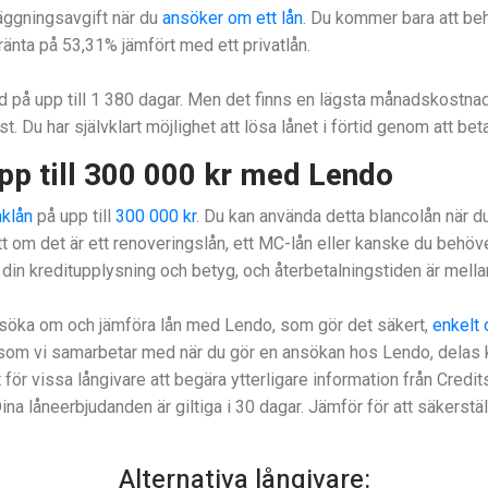
läggningsavgift när du
ansöker om ett lån
. Du kommer bara att be
ränta på 53,31% jämfört med ett privatlån.
tid på upp till 1 380 dagar. Men det finns en lägsta månadskostna
. Du har självklart möjlighet att lösa lånet i förtid genom att beta
pp till 300 000 kr med Lendo
klån
på upp till
300 000 kr
. Du kan använda detta blancolån när du
 om det är ett renoveringslån, ett MC-lån eller kanske du behöve
 din kreditupplysning och betyg, och återbetalningstiden är mellan 
nsöka om och jämföra lån med Lendo, som gör det säkert,
enkelt
re som vi samarbetar med när du gör en ansökan hos Lendo, delas
för vissa långivare att begära ytterligare information från Credit
ina låneerbjudanden är giltiga i 30 dagar. Jämför för att säkerstäl
Alternativa långivare: