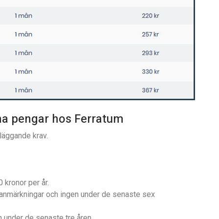
åna pengar hos Ferratum
dläggande krav.
 kronor per år.
gsanmärkningar och ingen under de senaste sex
 under de senaste tre åren.