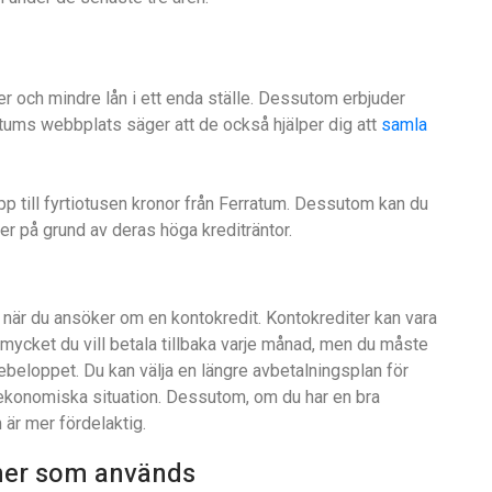
ter och mindre lån i ett enda ställe. Dessutom erbjuder
atums webbplats säger att de också hjälper dig att
samla
upp till fyrtiotusen kronor från Ferratum. Dessutom kan du
rer på grund av deras höga krediträntor.
 när du ansöker om en kontokredit. Kontokrediter kan vara
r mycket du vill betala tillbaka varje månad, men du måste
ebeloppet. Du kan välja en längre avbetalningsplan för
 ekonomiska situation. Dessutom, om du har en bra
 är mer fördelaktig.
oner som används