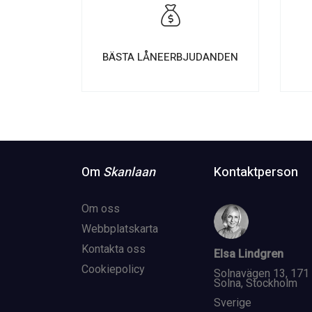
BÄSTA LÅNEERBJUDANDEN
Om
Skanlaan
Kontaktperson
Om oss
Webbplatskarta
Kontakta oss
Elsa Lindgren
Cookiepolicy
Solnavägen 13, 171
Solna, Stockholm
Sverige