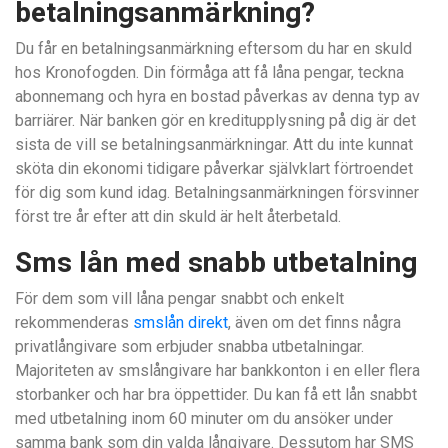
betalningsanmärkning?
Du får en betalningsanmärkning eftersom du har en skuld
hos Kronofogden. Din förmåga att få låna pengar, teckna
abonnemang och hyra en bostad påverkas av denna typ av
barriärer. När banken gör en kreditupplysning på dig är det
sista de vill se betalningsanmärkningar. Att du inte kunnat
sköta din ekonomi tidigare påverkar självklart förtroendet
för dig som kund idag. Betalningsanmärkningen försvinner
först tre år efter att din skuld är helt återbetald.
Sms lån med snabb utbetalning
För dem som vill låna pengar snabbt och enkelt
rekommenderas
smslån direkt
, även om det finns några
privatlångivare som erbjuder snabba utbetalningar.
Majoriteten av smslångivare har bankkonton i en eller flera
storbanker och har bra öppettider. Du kan få ett lån snabbt
med utbetalning inom 60 minuter om du ansöker under
samma bank som din valda långivare. Dessutom har SMS