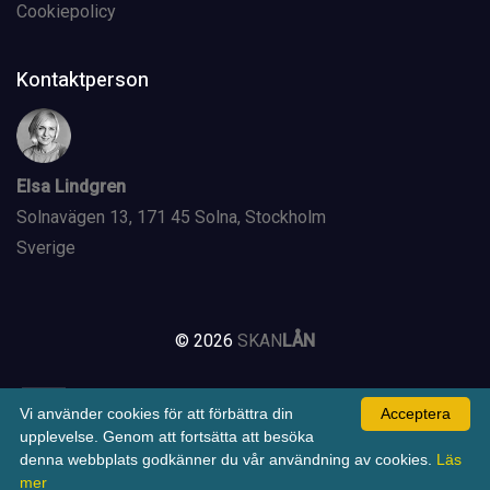
Cookiepolicy
Kontaktperson
Elsa Lindgren
Solnavägen 13, 171 45 Solna, Stockholm
Sverige
©
2026
SKAN
LÅN
W
Vi använder cookies för att förbättra din
Acceptera
upplevelse. Genom att fortsätta att besöka
denna webbplats godkänner du vår användning av cookies.
Läs
mer