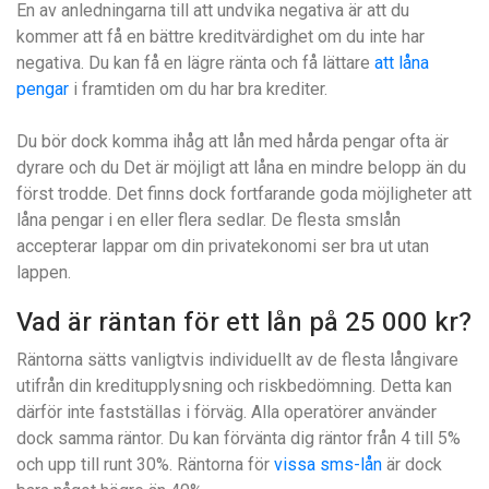
En av anledningarna till att undvika negativa är att du
kommer att få en bättre kreditvärdighet om du inte har
negativa. Du kan få en lägre ränta och få lättare
att låna
pengar
i framtiden om du har bra krediter.
Du bör dock komma ihåg att lån med hårda pengar ofta är
dyrare och du Det är möjligt att låna en mindre belopp än du
först trodde. Det finns dock fortfarande goda möjligheter att
låna pengar i en eller flera sedlar. De flesta smslån
accepterar lappar om din privatekonomi ser bra ut utan
lappen.
Vad är räntan för ett lån på 25 000 kr?
Räntorna sätts vanligtvis individuellt av de flesta långivare
utifrån din kreditupplysning och riskbedömning. Detta kan
därför inte fastställas i förväg. Alla operatörer använder
dock samma räntor. Du kan förvänta dig räntor från 4 till 5%
och upp till runt 30%. Räntorna för
vissa sms-lån
är dock