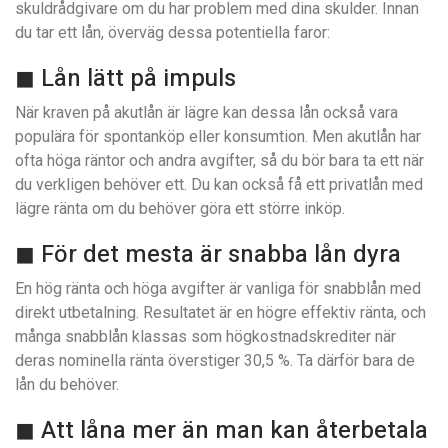
skuldrådgivare om du har problem med dina skulder. Innan
du tar ett lån, överväg dessa potentiella faror:
◼ Lån lätt på impuls
När kraven på akutlån är lägre kan dessa lån också vara
populära för spontanköp eller konsumtion. Men akutlån har
ofta höga räntor och andra avgifter, så du bör bara ta ett när
du verkligen behöver ett. Du kan också få ett privatlån med
lägre ränta om du behöver göra ett större inköp.
◼ För det mesta är snabba lån dyra
En hög ränta och höga avgifter är vanliga för snabblån med
direkt utbetalning. Resultatet är en högre effektiv ränta, och
många snabblån klassas som högkostnadskrediter när
deras nominella ränta överstiger 30,5 %. Ta därför bara de
lån du behöver.
◼ Att låna mer än man kan återbetala