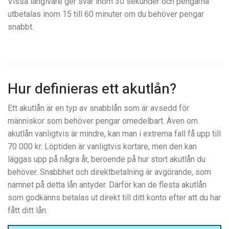
Vissa långivare ger svar inom 30 sekunder och pengarna
utbetalas inom 15 till 60 minuter om du behöver pengar
snabbt.
Hur definieras ett akutlån?
Ett akutlån är en typ av snabblån som är avsedd för
människor som behöver pengar omedelbart. Även om
akutlån vanligtvis är mindre, kan man i extrema fall få upp till
70 000 kr. Löptiden är vanligtvis kortare, men den kan
läggas upp på några år, beroende på hur stort akutlån du
behöver. Snabbhet och direktbetalning är avgörande, som
namnet på detta lån antyder. Därför kan de flesta akutlån
som godkänns betalas ut direkt till ditt konto efter att du har
fått ditt lån.