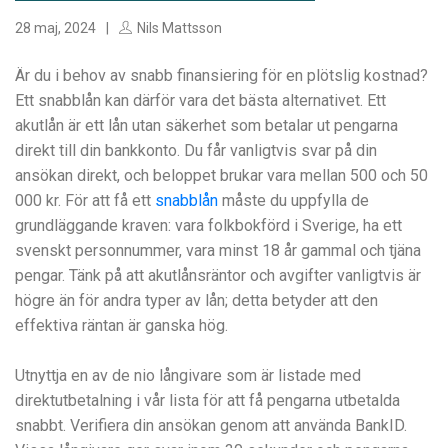
28 maj, 2024
Nils Mattsson
Är du i behov av snabb finansiering för en plötslig kostnad?
Ett snabblån kan därför vara det bästa alternativet. Ett
akutlån är ett lån utan säkerhet som betalar ut pengarna
direkt till din bankkonto. Du får vanligtvis svar på din
ansökan direkt, och beloppet brukar vara mellan 500 och 50
000 kr. För att få ett
snabblån
måste du uppfylla de
grundläggande kraven: vara folkbokförd i Sverige, ha ett
svenskt personnummer, vara minst 18 år gammal och tjäna
pengar. Tänk på att akutlånsräntor och avgifter vanligtvis är
högre än för andra typer av lån; detta betyder att den
effektiva räntan är ganska hög.
Utnyttja en av de nio långivare som är listade med
direktutbetalning i vår lista för att få pengarna utbetalda
snabbt. Verifiera din ansökan genom att använda BankID.