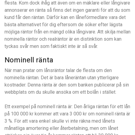
flesta. Kom dock ihåg att även om en mäklare eller långivare
annonserar en ränta så finns det ingen garanti för att du som
kund får den räntan. Därför kan en låneförmedlare vara det
bästa alternativet för dig eftersom de söker efter lägsta
möjliga räntor från en mängd olika långivare. Att skilja mellan
nominella räntor och realräntor är en distinktion som kan
tyckas svår men som faktiskt inte är så svår.
Nominell ränta
När man pratar om lånsräntor talar de flesta om den
nominella räntan. Det är bara låneräntan utan ytterligare
kostnader. Denna ränta är den som banken publicerar på sin
webbplats om du skulle ansöka om ett bolån i stället.
Ett exempel på nominell ränta är: Den årliga räntan för ett lån
på 100 000 kr kommer att vara 3 000 kr om nominell ränta är
3 %. För att vara enkel skulle vi inte räkna med lånets
månatliga amortering eller återbetalning, men om lånet